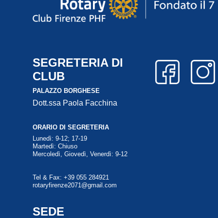
Segreteria Di Club
SEGRETERIA DI
CLUB
LETTERE DEL
PALAZZO BORGHESE
GOVERNATORE
Dott.ssa Paola Facchina
ORARIO DI SEGRETERIA
Lunedì: 9-12; 17-19
Martedì: Chiuso
Mercoledì, Giovedì, Venerdì: 9-12
Tel & Fax: +39 055 284921
rotaryfirenze2071@gmail.com
SEDE