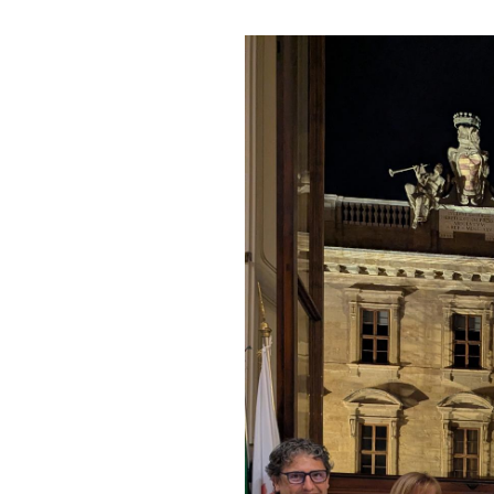
Statuto e Regolamento
Regolamento
STORIA
La Storia Del Club
Rotaract Firenze
PHF
Interact Firenze
PHF