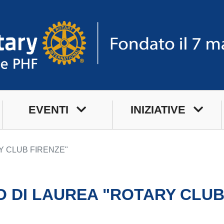
EVENTI
INIZIATIVE
Prossimi Incontri
Service
Y CLUB FIRENZE"
Serate Rotariane
Premi
Riunioni Distrettuali
O DI LAUREA "ROTARY CLUB