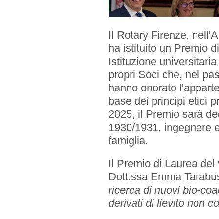
Il Rotary Firenze, nell
ha istituito un Premio d
Istituzione universitaria 
EVENTI
propri Soci che, nel pas
hanno onorato l'apparten
Prossimi Incontri
base dei principi etici 
2025, il Premio sarà de
Serate Rotariane
1930/1931, ingegnere e 
famiglia.
Riunioni Distrettuali
Il Premio di Laurea del 
Dott.ssa Emma Tarabusi c
ricerca di nuovi bio-coad
derivati di lievito non c