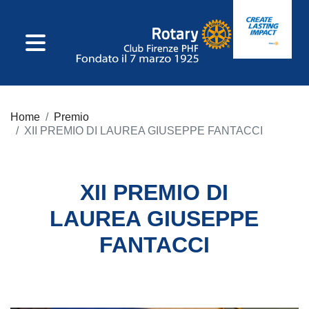
IL CLUB
Home
Premio
Consiglio Direttivo
XII PREMIO DI LAUREA GIUSEPPE FANTACCI
Incarichi Di Club
XII PREMIO DI
Commissioni
LAUREA GIUSEPPE
FANTACCI
Incarichi
Distrettuali
Statuto E