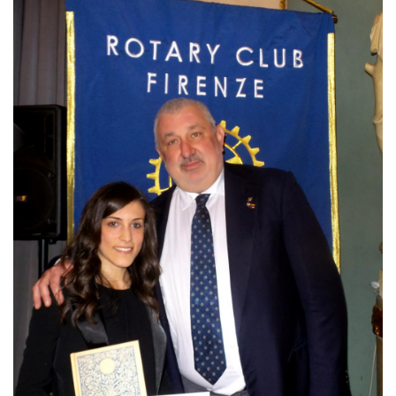
Regolamento
STORIA
La Storia Del Club
Rotaract Firenze
PHF
Interact Firenze
PHF