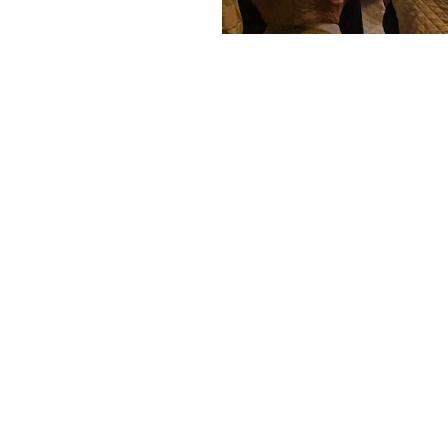
EVENTI
Prossimi Incontri
Serate Rotariane
Riunioni Distrettuali