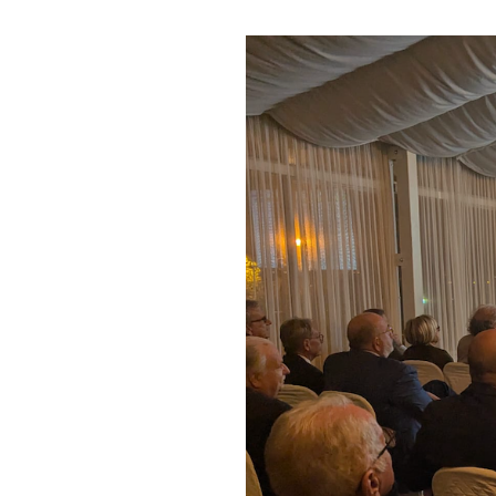
Statuto e Regolamento
Regolamento
STORIA
La Storia Del Club
Rotaract Firenze
PHF
Interact Firenze
PHF