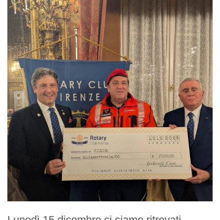
Regolamento
STORIA
La Storia Del Club
Rotaract Firenze
PHF
Interact Firenze
PHF
Lunedì 15 dicembre ci siamo ritrovati