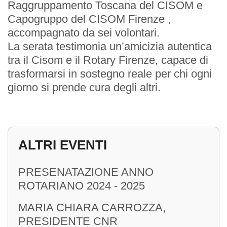
Raggruppamento Toscana del CISOM e
Capogruppo del CISOM Firenze ,
accompagnato da sei volontari.
INIZIATIVE
La serata testimonia un’amicizia autentica
tra il Cisom e il Rotary Firenze, capace di
Service
trasformarsi in sostegno reale per chi ogni
giorno si prende cura degli altri.
Premi
ALTRI EVENTI
CONTATTI
PRESENATAZIONE ANNO
ROTARIANO 2024 - 2025
Sede
MARIA CHIARA CARROZZA,
Sede Estiva
PRESIDENTE CNR