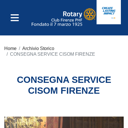
IL CLUB
Home
Archivio Storico
Consiglio Direttivo
CONSEGNA SERVICE CISOM FIRENZE
Incarichi Di Club
CONSEGNA SERVICE
Commissioni
CISOM FIRENZE
Incarichi
Distrettuali
Statuto E